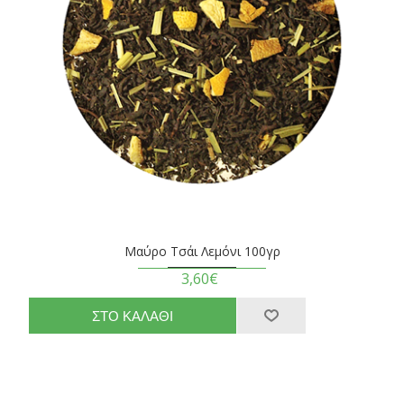
Μαύρο Τσάι Λεμόνι 100γρ
3,60€