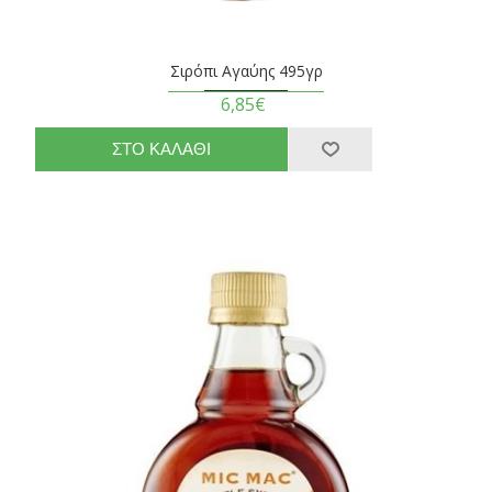
Σιρόπι Αγαύης 495γρ
6,85€