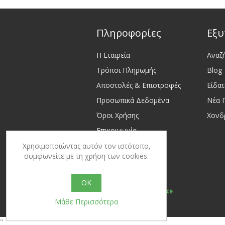
Πληροφορίες
Εξυ
Η Εταιρεία
Αναζ
Τρόποι Πληρωμής
Blog
Αποστολές & Επιστροφές
Είδα
Προσωπικά Δεδομένα
Νέα 
Όροι Χρήσης
Χονδ
Επικοινωνία
Sitemap
Χρησιμοποιώντας αυτόν τον ιστότοπο,
συμφωνείτε με τη χρήση των cookies.
OK
Powered by
nopCommerce
Μάθε Περισσότερα
"