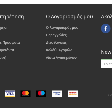
πηρέτηση
Ο Λογαριασμός μου
Ακο
ήτηση
Ο λογαριασμός μου
Παραγγελίες
τε Πρόσφατα
Διευθύνσεις
Προϊόντα
Καλάθι Αγορών
News
ρική
Λίστα Αγαπημένων
Co