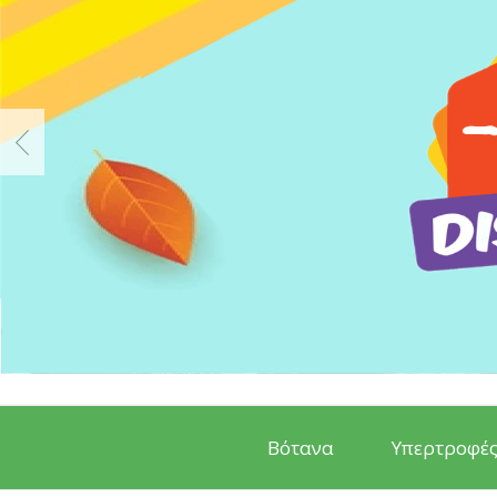
Βότανα
Υπερτροφέ