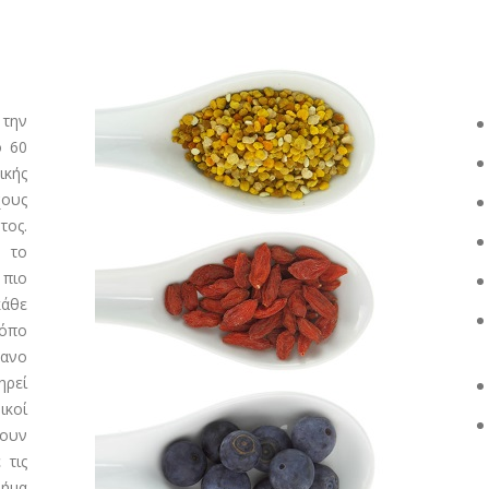
 την
ό 60
ικής
χους
τος.
 το
πιο
άθε
ρόπο
τανο
ηρεί
ικοί
χουν
 τις
μήμα