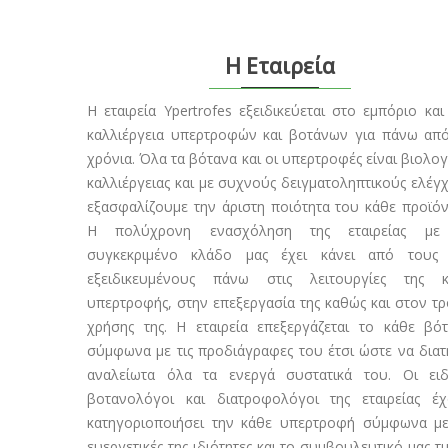
Η Εταιρεία
Η εταιρεία Υpertrofes εξειδικεύεται στο εμπόριο και
καλλιέργεια υπερτροφών και βοτάνων για πάνω απ
χρόνια. Όλα τα βότανα και οι υπερτροφές είναι βιολογ
καλλιέργειας και με συχνούς δειγματοληπτικούς ελέγ
εξασφαλίζουμε την άριστη ποιότητα του κάθε προϊόν
Η πολύχρονη ενασχόληση της εταιρείας με
συγκεκριμένο κλάδο μας έχει κάνει από τους 
εξειδικευμένους πάνω στις λειτουργίες της κ
υπερτροφής, στην επεξεργασία της καθώς και στον τ
χρήσης της. Η εταιρεία επεξεργάζεται το κάθε βό
σύμφωνα με τις προδιάγραφες του έτσι ώστε να διατ
αναλείωτα όλα τα ενεργά συστατικά του. Οι ειδ
βοτανολόγοι και διατροφολόγοι της εταιρείας έ
κατηγοριοποιήσει την κάθε υπερτροφή σύμφωνα με
ευεργετικές της ιδιότητες και το συμβουλευτικό μας τ