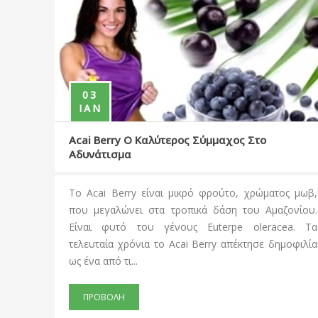
3
28
ΑΝ
ΔΕΚ
 Berry Ο Καλύτερος Σύμμαχος Στο
Φυτικές Πρ
νάτισμα
Στις μέρες
cai Berry είναι μικρό φρούτο, χρώματος μωβ,
στρέφοντε 
μεγαλώνει στα τροπικά δάση του Αμαζονίου.
αποτελεσματ
αι φυτό του γένους Euterpe oleracea. Τα
τους? Κάνο
υταία χρόνια το Acai Berry απέκτησε δημοφιλία
γάλακτος? Πο
α από τι...
ΠΡΟΒΟΛΗ
ΡΟΒΟΛΗ