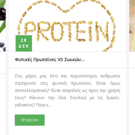
18
ΔΕΚ
ωτείνες VS Zωικών...
Ginseng Το Φυτό
 μας όλο και περισσότεροι ανθρωποι
Το όνομα «Ginsen
στις φυτικές πρωτείνες. Είναι όμως
ετυμολογικά σημαί
ικές? Είναι ασφαλείς ως προς την χρήση
«Panax», προέρχ
υν την ίδια δουλειά με τις ζωικές-
«πανάκεια». Στην
ια ε...
χρησιμοποιείται...
ΠΡΟΒΟΛΗ