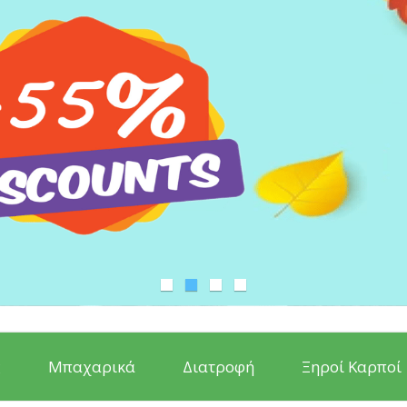
ς
Μπαχαρικά
Διατροφή
Ξηροί Καρποί