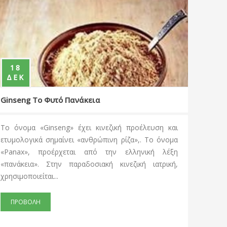
16
ΜΑΙ
 Πανάκεια
Alfalfa ο πατέρας όλων 
g» έχει κινεζική προέλευση και
Το αλφάλφα είναι μια από
νει «ανθρώπινη ρίζα»,. Το όνομα
της φύσης, ονομασθέν γι
εται από την ελληνική λέξη
αρχαίους Άραβες «πατέρα
 παραδοσιακή κινεζική ιατρική,
Έχει χρησιμοποιηθεί απ
χιλιάδες χρόνι...
ΠΡΟΒΟΛΗ