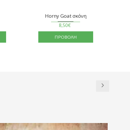
Horny Goat σκόνη
Ashwagandh
8,50€
6,00€
ΠΡΟΒΟΛΗ
ΠΡΟΒΟ