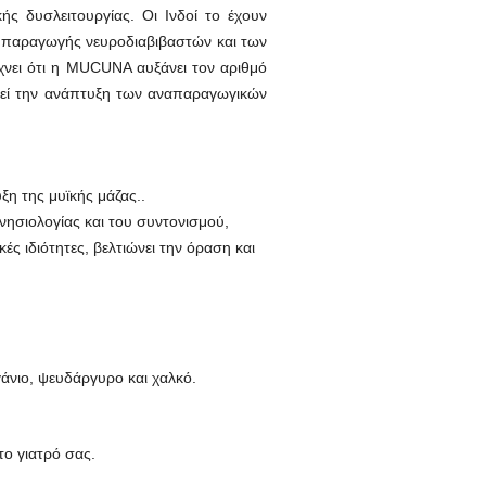
ής δυσλειτουργίας. Οι Ινδοί το έχουν
ών παραγωγής νευροδιαβιβαστών και των
χνει ότι η MUCUNA αυξάνει τον αριθμό
εί την ανάπτυξη των αναπαραγωγικών
η της μυϊκής μάζας..
ινησιολογίας και του συντονισμού,
κές ιδιότητες, βελτιώνει την όραση και
άνιο, ψευδάργυρο και χαλκό.
το γιατρό σας.