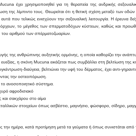
cuna έχει χρησιμοποιηθεί για τη θεραπεία της ανδρικής σεξουαλικ
τίωση της λίμπιντο τους. Θεωρείται ότι η θετική σχέση μεταξύ των οδ
αυτά που τελικώς ενισχύουν την σεξουαλική λειτουργία. Η έρευνα δεί
 όρχεων, το μέγεθος των σπερματοδόχων κύστεων, καθώς και προωθ
ση του αριθµού των σπέρµατοζωαρίων.
ής της ανθρώπινης αυξητικής ορμόνης, η οποία καθορίζει την ανάπτυξ
ς ευεξίας, η σκόνη Mucuna εικάζεται πως συμβάλλει στη βελτίωση της κ
υγκέντρωση-διαύγεια, βελτιώνει την υφή του δέρματος, έχει αντι-γηραντι
φοντας την οστεοπόρωση.
αι το ανοσοποιητικό σύστημα.
σχυρό αφροδισιακό
ς και σακχάρου στο αίμα
εταλλικών στοιχείων όπως ασβέστιο, μαγνήσιο, φώσφορο, σίδηρο, μαγγ
ς την ημέρα, κατά προτίμηση μετά τα γεύματα ή όπως συνιστάται από 