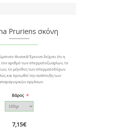
a Pruriens σκόνη
λίμπιντο Φυσικά! Έρευνα δείχνει ότι η
 τον αριθμό των σπερματοζωαρίων, το
εων, το μέγεθος των σπερματοδόχων
θώς και προωθεί την ανάπτυξη των
απαραγωγικών οργάνων.
*
Bάρος
7,15€