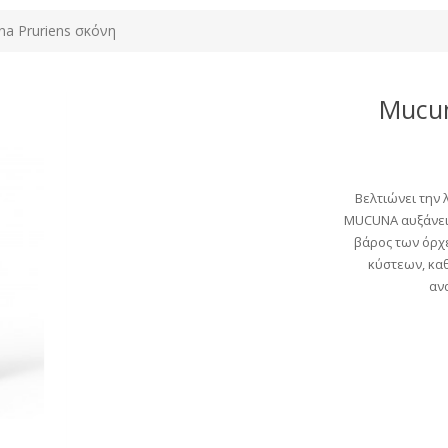
a Pruriens σκόνη
Mucun
Βελτιώνει την 
MUCUNA αυξάνει
βάρος των όρχ
κύστεων, κα
αν