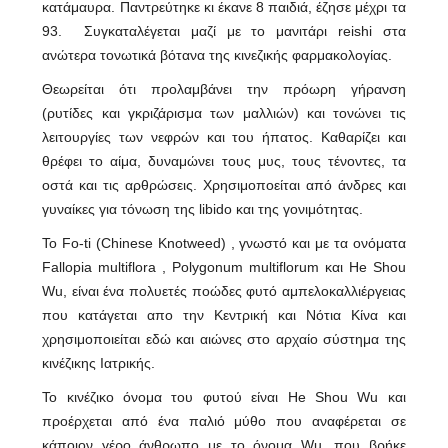
κατάμαυρα. Παντρεύτηκε κι έκανε 8 παιδιά, έζησε μέχρι τα
93. Συγκαταλέγεται μαζί με το μανιτάρι reishi στα
ανώτερα τονωτικά βότανα της κινεζικής φαρμακολογίας.
Θεωρείται ότι προλαμβάνει την πρόωρη γήρανση
(ρυτίδες και γκριζάρισμα των μαλλιών) και τονώνει τις
λειτουργίες των νεφρών και του ήπατος. Καθαρίζει και
θρέφει το αίμα, δυναμώνει τους μυς, τους τένοντες, τα
οστά και τις αρθρώσεις. Χρησιμοποείται από άνδρες και
γυναίκες για τόνωση της libido και της γονιμότητας.
Το Fo-ti (Chinese Knotweed) , γνωστό και με τα ονόματα
Fallopia multiflora , Polygonum multiflorum και He Shou
Wu, είναι ένα πολυετές ποώδες φυτό αμπελοκαλλιέργειας
που κατάγεται απο την Κεντρική και Νότια Κίνα και
χρησιμοποιείται εδώ και αιώνες στο αρχαίο σύστημα της
κινέζικης Ιατρικής.
Το κινέζικο όνομα του φυτού είναι He Shou Wu και
προέρχεται από ένα παλιό μύθο που αναφέρεται σε
κάποιον γέρο άνθρωπο με το όνομα Wu, που βρήκε