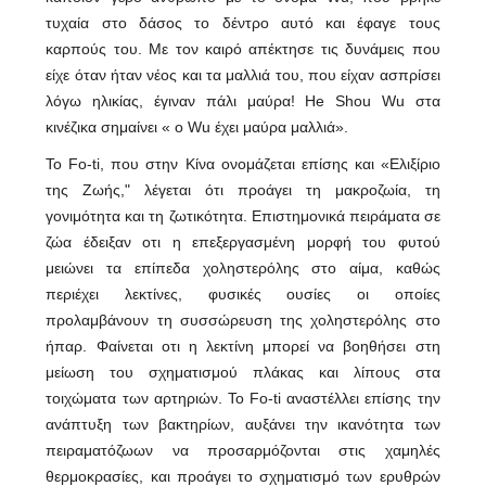
τυχαία στο δάσος το δέντρο αυτό και έφαγε τους
καρπούς του. Με τον καιρό απέκτησε τις δυνάμεις που
είχε όταν ήταν νέος και τα μαλλιά του, που είχαν ασπρίσει
λόγω ηλικίας, έγιναν πάλι μαύρα! He Shou Wu στα
κινέζικα σημαίνει « ο Wu έχει μαύρα μαλλιά».
Το Fo-ti, που στην Κίνα ονομάζεται επίσης και «Ελιξίριο
της Ζωής," λέγεται ότι προάγει τη μακροζωία, τη
γονιμότητα και τη ζωτικότητα. Επιστημονικά πειράματα σε
ζώα έδειξαν οτι η επεξεργασμένη μορφή του φυτού
μειώνει τα επίπεδα χοληστερόλης στο αίμα, καθώς
περιέχει λεκτίνες, φυσικές ουσίες οι οποίες
προλαμβάνουν τη συσσώρευση της χοληστερόλης στο
ήπαρ. Φαίνεται οτι η λεκτίνη μπορεί να βοηθήσει στη
μείωση του σχηματισμού πλάκας και λίπους στα
τοιχώματα των αρτηριών. Το Fo-ti αναστέλλει επίσης την
ανάπτυξη των βακτηρίων, αυξάνει την ικανότητα των
πειραματόζωων να προσαρμόζονται στις χαμηλές
θερμοκρασίες, και προάγει το σχηματισμό των ερυθρών