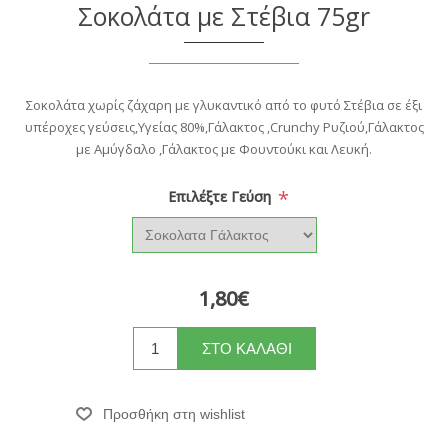
Σοκολάτα με Στέβια 75gr
Σοκολάτα χωρίς ζάχαρη με γλυκαντικό από το φυτό Στέβια σε έξι
υπέροχες γεύσεις,Υγείας 80%,Γάλακτος ,Crunchy Ρυζιού,Γάλακτος
με Αμύγδαλο ,Γάλακτος με Φουντούκι και Λευκή.
*
Επιλέξτε Γεύση
1,80€