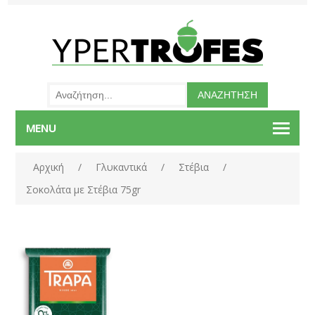
MENU
Αρχική
/
Γλυκαντικά
/
Στέβια
/
Σοκολάτα με Στέβια 75gr