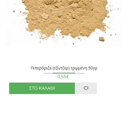
Πιπερόριζα (τζίντζερ) τριμμένη 50γρ
0,55€