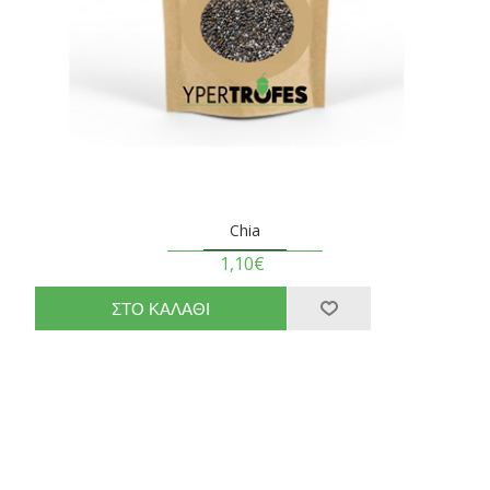
Chia
1,10€