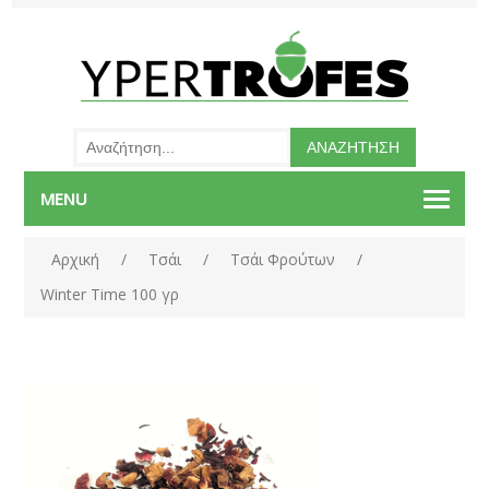
MENU
Αρχική
/
Τσάι
/
Τσάι Φρούτων
/
Winter Time 100 γρ