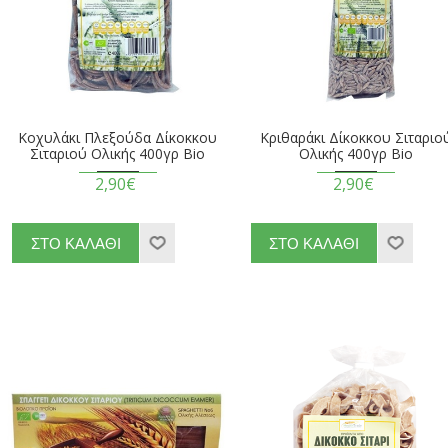
Κοχυλάκι Πλεξούδα Δίκοκκου
Κριθαράκι Δίκοκκου Σιταριο
Σιταριού Ολικής 400γρ Βio
Ολικής 400γρ Βio
2,90€
2,90€