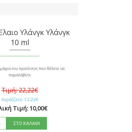
Έλαιο Υλάνγκ Υλάνγκ
10 ml
εμάχια του προϊόντος που θέλετε να
παραλάβετε
Τιμή:
22,22€
Κερδίζετε:
12.22€
λική Τιμή:
10,00€