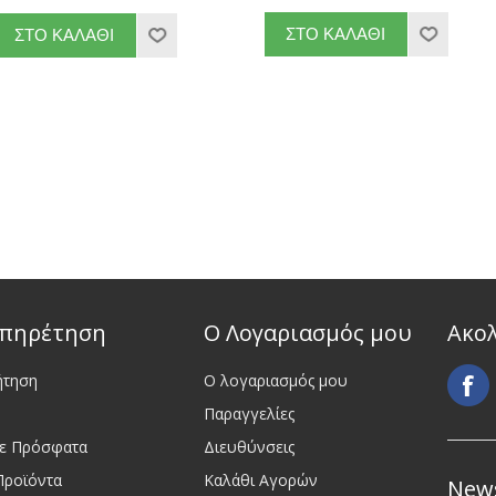
πηρέτηση
Ο Λογαριασμός μου
Ακο
ήτηση
Ο λογαριασμός μου
Παραγγελίες
τε Πρόσφατα
Διευθύνσεις
Προϊόντα
Καλάθι Αγορών
News