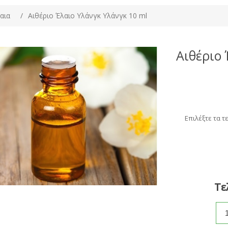
αια
/
Αιθέριο Έλαιο Υλάνγκ Υλάνγκ 10 ml
Αιθέριο 
Επιλέξτε τα τ
Τε