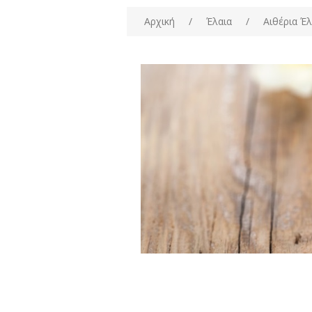
Αρχική
/
Έλαια
/
Αιθέρια Έλ