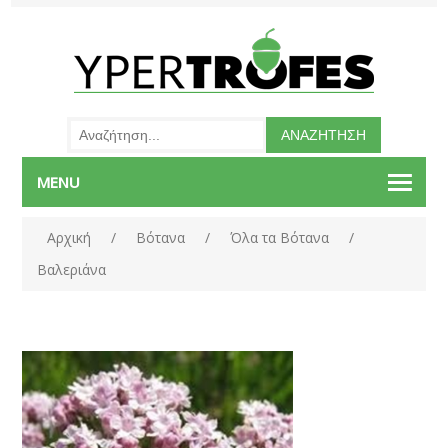
MENU
Αρχική
/
Βότανα
/
Όλα τα Βότανα
/
Βαλεριάνα