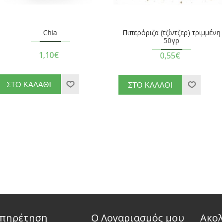
Chia
Πιπερόριζα (τζίντζερ) τριμμένη
50γρ
1,10€
0,55€
πηρέτηση
Ο Λογαριασμός μου
Ακο