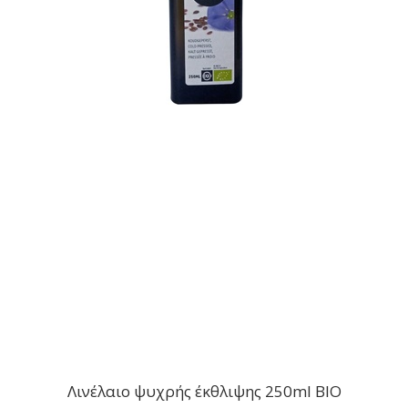
Λινέλαιο ψυχρής έκθλιψης 250ml BIO