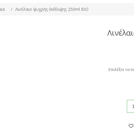
αια
/
Λινέλαιο ψυχρής έκθλιψης 250ml BIO
Λινέλα
Επιλέξτε τα τ