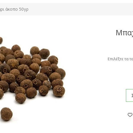
ρι άκοπο 50γρ
Μπαχ
Επιλέξτε τα τ