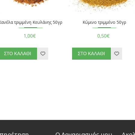
Κανέλα τριμμένη Κευλάνης 50γρ
Κύμινο τριμμένο 50γρ
1,00€
0,50€
πηρέτηση
Ο Λογαριασμός μου
Ακο