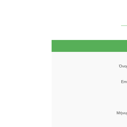
Όνο
Ema
Μήνυ