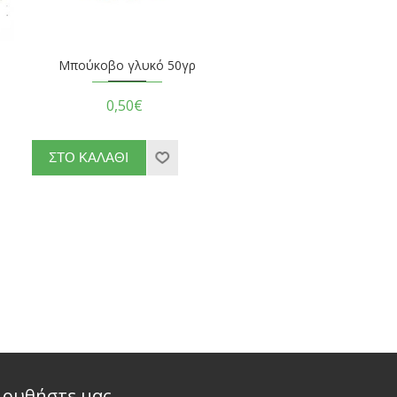
Μπούκοβο γλυκό 50γρ
0,50€
λουθήστε μας