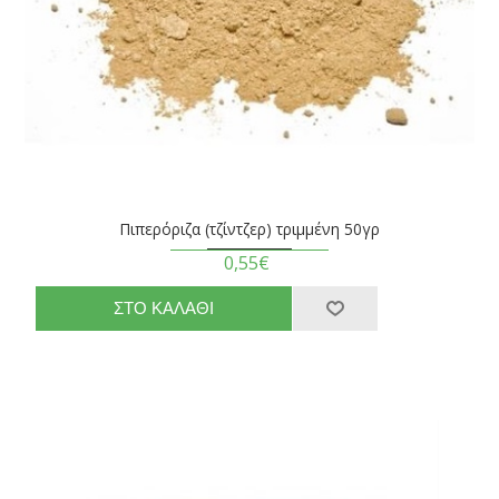
Πιπερόριζα (τζίντζερ) τριμμένη 50γρ
0,55€