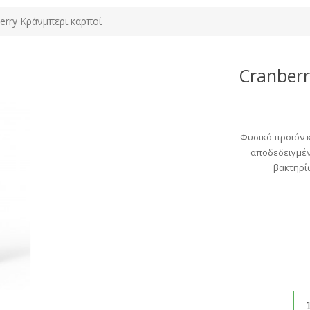
erry Κράνμπερι καρποί
Cranber
Φυσικό προιόν 
αποδεδειγμέν
βακτηρί