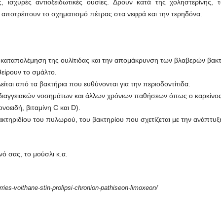
ς, ισχυρές αντιοξειδωτικές ουσίες. Δρουν κατά της χοληστερίνης
 αποτρέπουν το σχηματισμό πέτρας στα νεφρά και την τερηδόνα.
 καταπολέμηση της ουλίτιδας και την απομάκρυνση των βλαβερών βακτ
είρουν το σμάλτο.
ίται από τα βακτήρια που ευθύνονται για την περιοδοντίτιδα.
ιαγγειακών νοσημάτων και άλλων χρόνιων παθήσεων όπως ο καρκίνος,
οειδή, βιταμίνη C και D).
κτηριδίου του πυλωρού, του βακτηρίου που σχετίζεται με την ανάπτυξ
ό σας, το μούσλι κ.α.
ries-voithane-stin-prolipsi-chronion-pathiseon-limoxeon/