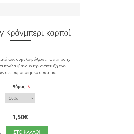
ry Κράνμπερι καρποί
κατά των ουρολοιμώξεων.Τα cranberry
α προλαμβάνουν την ανάπτυξη των
ων στο ουροποιητικό σύστημα.
*
Bάρος
1,50€