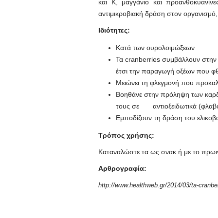
και Κ, μαγγάνιο και προανθοκυανίνε
αντιμικροβιακή δράση στον οργανισμό,
Ιδιότητες:
Κατά των ουρολοιμώξεων
Τα cranberries συμβάλλουν στην
έτσι την παραγωγή οξέων που φθ
Μειώνει τη φλεγμονή που προκαλε
Βοηθάνε στην πρόληψη των καρδ
τους σε αντιοξειδωτικά (φλαβον
Εμποδίζουν τη δράση του ελικοβα
Τρόπος χρήσης:
Καταναλώστε τα ως σνακ ή με το πρωιν
Αρθρογραφία:
http://www.healthweb.gr/2014/03/ta-cranber