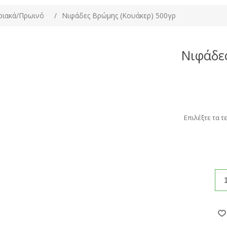
ριακά/Πρωινό
/
Νιφάδες Βρώμης (Κουάκερ) 500γρ
Νιφάδε
Επιλέξτε τα τ