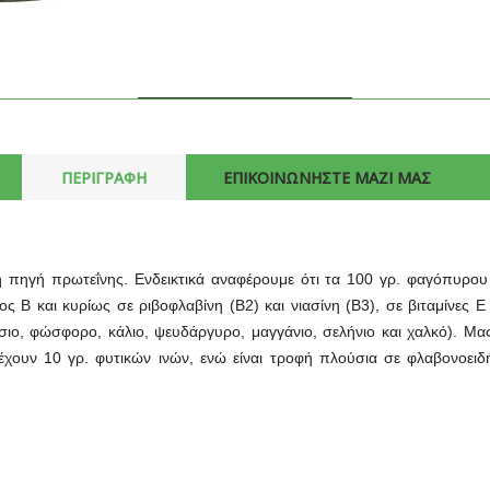
ΠΕΡΙΓΡΑΦΗ
ΕΠΙΚΟΙΝΩΝΗΣΤΕ ΜΑΖΙ ΜΑΣ
κή πηγή πρωτεΐνης. Ενδεικτικά αναφέρουμε ότι τα 100 γρ. φαγόπυρου 
ς Β και κυρίως σε ριβοφλαβίνη (Β2) και νιασίνη (Β3), σε βιταμίνες Ε 
ήσιο, φώσφορο, κάλιο, ψευδάργυρο, μαγγάνιο, σελήνιο και χαλκό). Μας 
χουν 10 γρ. φυτικών ινών, ενώ είναι τροφή πλούσια σε φλαβονοειδή,