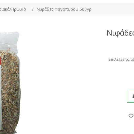
ριακά/Πρωινό
/
Νιφάδες Φαγόπυρου 500γρ
Νιφάδε
Επιλέξτε τα τ