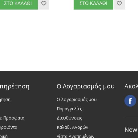
πηρέτηση
Ο Λογαριασμός μου
Ακο
ήτηση
Ο λογαριασμός μου
Παραγγελίες
τε Πρόσφατα
Διευθύνσεις
Προϊόντα
Καλάθι Αγορών
News
ρική
Λίστα Αγαπημένων