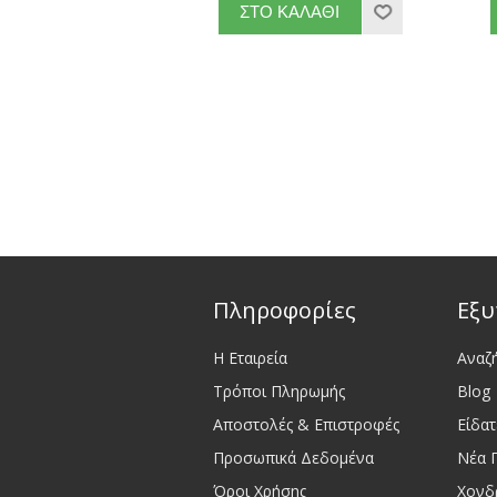
Πληροφορίες
Εξυ
Η Εταιρεία
Αναζ
Τρόποι Πληρωμής
Blog
Αποστολές & Επιστροφές
Είδα
Προσωπικά Δεδομένα
Νέα 
Όροι Χρήσης
Χονδ