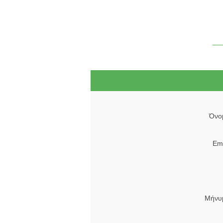
Όνο
Ema
Μήνυ