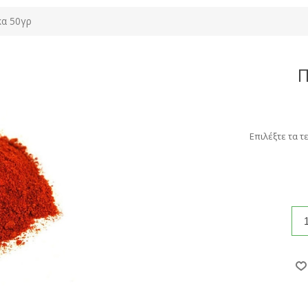
κα 50γρ
Π
Επιλέξτε τα τ