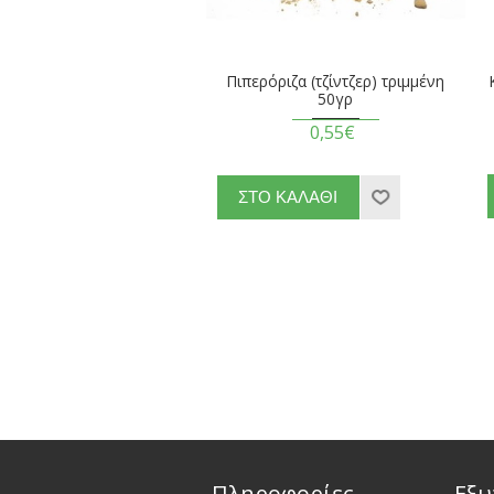
Πιπερόριζα (τζίντζερ) τριμμένη
50γρ
0,55€
Πληροφορίες
Εξυ