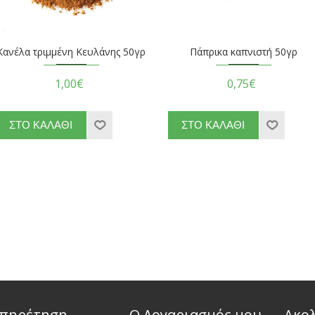
Κανέλα τριμμένη Κευλάνης 50γρ
Πάπρικα καπνιστή 50γρ
1,00€
0,75€
πηρέτηση
Ο Λογαριασμός μου
Ακο