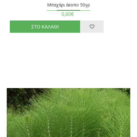
Μπαχάρι άκοπο 50γρ
0,60€