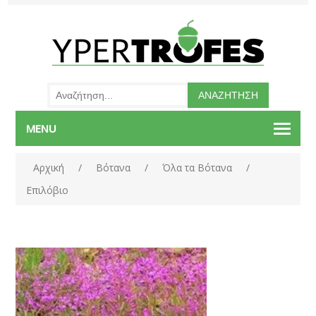
MENU
Αρχική
/
Βότανα
/
Όλα τα Βότανα
/
Επιλόβιο