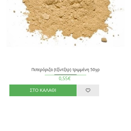
Πιπερόριζα (τζίντζερ) τριμμένη 50γρ
0,55€