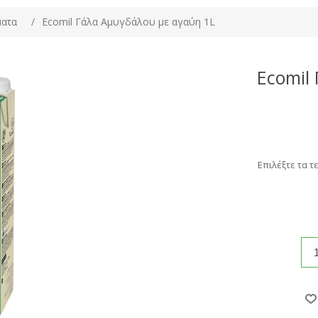
ατα
/
Ecomil Γάλα Αμυγδάλου με αγαύη 1L
Ecomil
Επιλέξτε τα τ