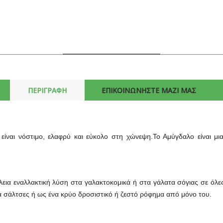
ΠΕΡΙΓΡΑΦΗ
ΕΠΙΚΟΙΝΩΝΗΣΤΕ ΜΑΖΙ ΜΑΣ
ίναι νόστιμο, ελαφρύ και εύκολο στη χώνεψη.Το Αμύγδαλο είναι μι
έλεια εναλλακτική λύση στα γαλακτοκομικά ή στα γάλατα σόγιας σε όλες
ια σάλτσες ή ως ένα κρύο δροσιστικό ή ζεστό ρόφημα από μόνο του.