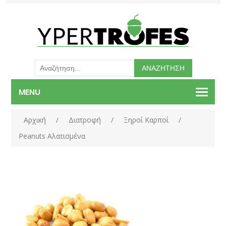
MENU
Αρχική
/
Διατροφή
/
Ξηροί Καρποί
/
Peanuts Αλατισμένα