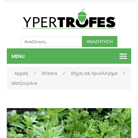
MENU
Αρχική
/
Βότανα
/
Βήχας και Κρυολόγημα
/
Ματζουράνα