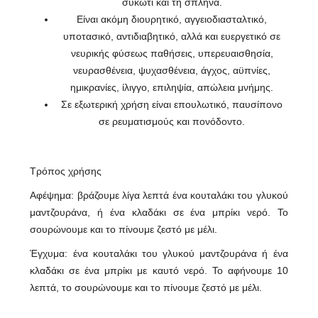
συκώτι και τη σπλήνα.
Είναι ακόμη διουρητικό, αγγειοδιασταλτικό,
υποτασικό, αντιδιαβητικό, αλλά και ευεργετικό σε
νευρικής φύσεως παθήσεις, υπερευαισθησία,
νευρασθένεια, ψυχασθένεια, άγχος, αϋπνίες,
ημικρανίες, ίλιγγο, επιληψία, απώλεια μνήμης.
Σε εξωτερική χρήση είναι επουλωτικό, παυσίπονο
σε ρευματισμούς και πονόδοντο.
Τρόπος χρήσης
Αφέψημα: βράζουμε λίγα λεπτά ένα κουταλάκι του γλυκού
μαντζουράνα, ή ένα κλαδάκι σε ένα μπρίκι νερό. Το
σουρώνουμε και το πίνουμε ζεστό με μέλι.
Έγχυμα: ένα κουταλάκι του γλυκού μαντζουράνα ή ένα
κλαδάκι σε ένα μπρίκι με καυτό νερό. Το αφήνουμε 10
λεπτά, το σουρώνουμε και το πίνουμε ζεστό με μέλι.