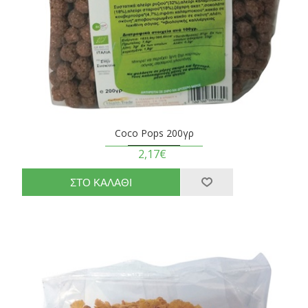
Coco Pops 200γρ
2,17€