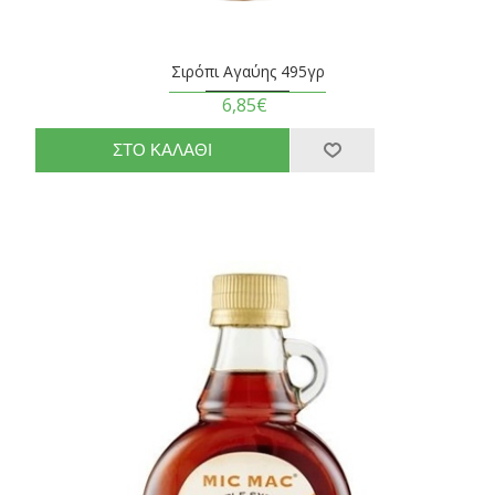
Σιρόπι Αγαύης 495γρ
6,85€