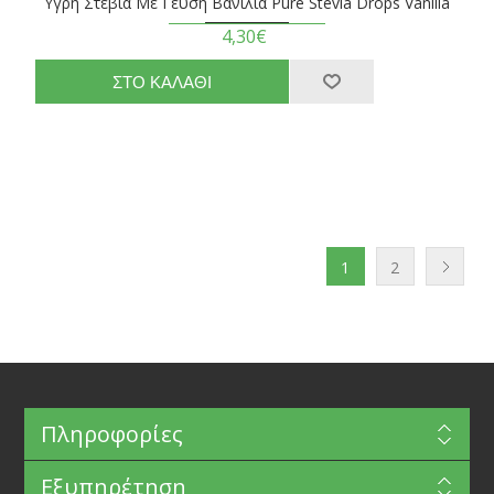
Υγρή Στέβια Με Γεύση Βανίλια Pure Stevia Drops Vanilla
4,30€
1
2
Πληροφορίες
Εξυπηρέτηση