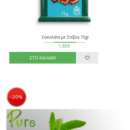
Σοκολάτα με Στέβια 75gr
1,80€
-20%