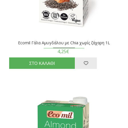
Ecomil Γάλα Αμυγδάλου με Chia χωρίς ζάχαρη 1L
4,25€