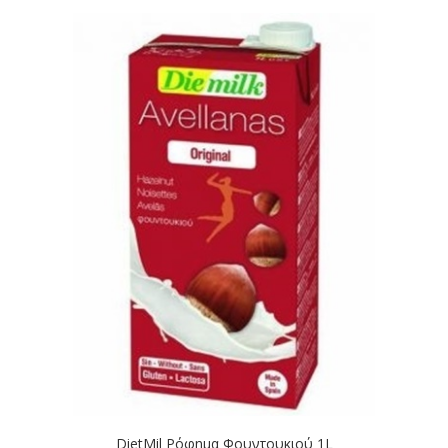
DietMil Ρόφημα Φουντουκιού 1L