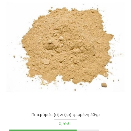
Πιπερόριζα (τζίντζερ) τριμμένη 50γρ
0,55€