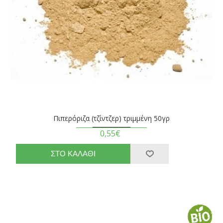
Πιπερόριζα (τζίντζερ) τριμμένη 50γρ
0,55€