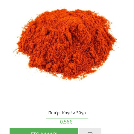
Πιπέρι Καγιέν 50γρ
0,56€