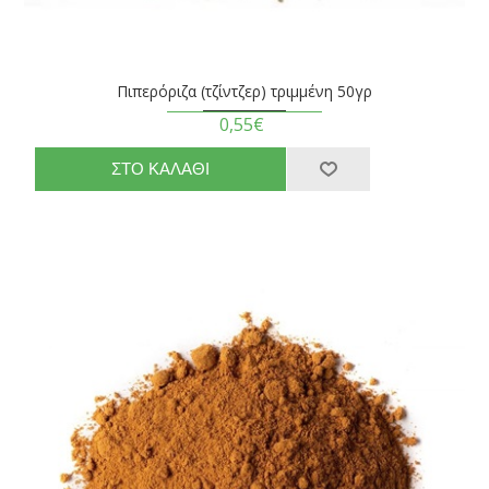
Πιπερόριζα (τζίντζερ) τριμμένη 50γρ
0,55€