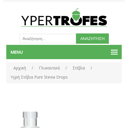
MENU
Αρχική
/
Γλυκαντικά
/
Στέβια
/
Υγρή Στέβια Pure Stevia Drops