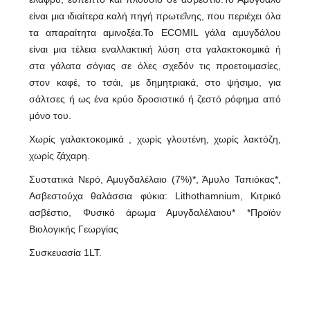
είναι μια ιδιαίτερα καλή πηγή πρωτεΐνης, που περιέχει όλα
τα απαραίτητα αμινοξέα.Το ECOMIL γάλα αμυγδάλου
είναι μια τέλεια εναλλακτική λύση στα γαλακτοκομικά ή
στα γάλατα σόγιας σε όλες σχεδόν τις προετοιμασίες,
στον καφέ, το τσάι, με δημητριακά, στο ψήσιμο, για
σάλτσες ή ως ένα κρύο δροσιστικό ή ζεστό ρόφημα από
μόνο του.
Χωρίς γαλακτοκομικά , χωρίς γλουτένη, χωρίς λακτόζη,
χωρίς ζάχαρη.
Συστατικά Νερό, Αμυγδαλέλαιο (7%)*, Άμυλο Ταπιόκας*,
Ασβεστούχα θαλάσσια φύκια: Lithothamnium, Κιτρικό
ασβέστιο, Φυσικό άρωμα Αμυγδαλέλαιου* *Προϊόν
Βιολογικής Γεωργίας
Συσκευασία 1LT.