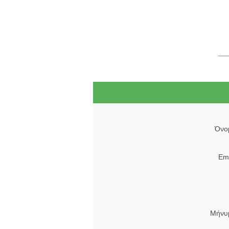
Όνο
Ema
Μήνυ