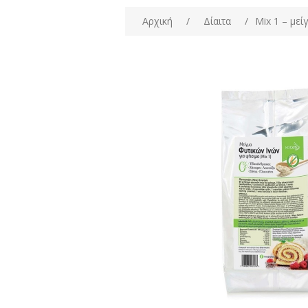
Αρχική
/
Δίαιτα
/
Mix 1 – μεί