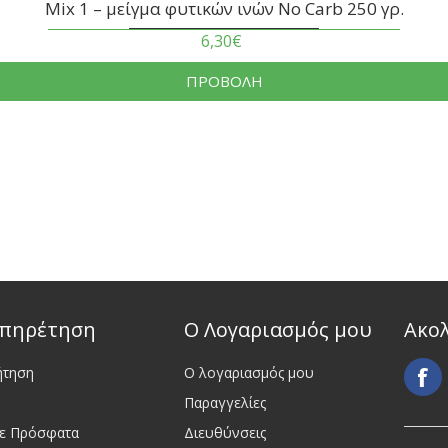
Mix 1 – μείγμα φυτικών ινών No Carb 250 γρ.
6,30€
ΠΡΟΒΟΛΗ
πηρέτηση
Ο Λογαριασμός μου
Ακο
ήτηση
Ο λογαριασμός μου
Παραγγελίες
τε Πρόσφατα
Διευθύνσεις