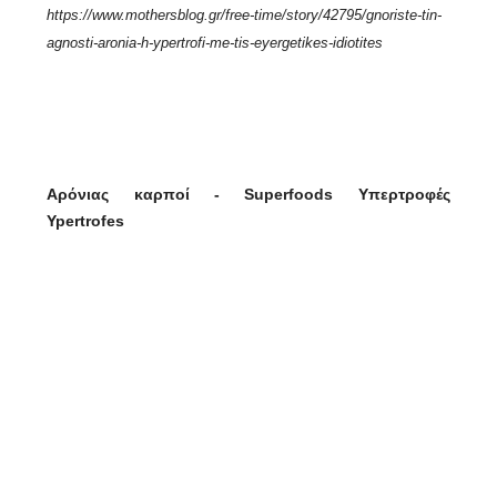
https://www.mothersblog.gr/free-time/story/42795/gnoriste-tin-
agnosti-aronia-h-ypertrofi-me-tis-eyergetikes-idiotites
Αρόνιας καρποί - Superfoods Υπερτροφές
Ypertrofes