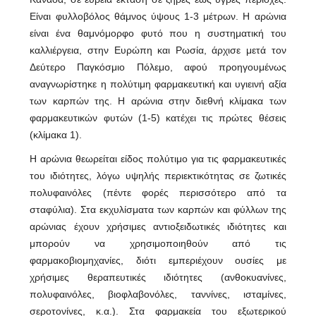
Είναι φυλλοβόλος θάμνος ύψους 1-3 μέτρων. Η αρώνια
είναι ένα θαμνόμορφο φυτό που η συστηματική του
καλλιέργεια, στην Ευρώπη και Ρωσία, άρχισε μετά τον
Δεύτερο Παγκόσμιο Πόλεμο, αφού προηγουμένως
αναγνωρίστηκε η πολύτιμη φαρμακευτική και υγιεινή αξία
των καρπών της. Η αρώνια στην διεθνή κλίμακα των
φαρμακευτικών φυτών (1-5) κατέχει τις πρώτες θέσεις
(κλίμακα 1).
Η αρώνια θεωρείται είδος πολύτιμο για τις φαρμακευτικές
του ιδιότητες, λόγω υψηλής περιεκτικότητας σε ζωτικές
πολυφαινόλες (πέντε φορές περισσότερο από τα
σταφύλια). Στα εκχυλίσματα των καρπών και φύλλων της
αρώνιας έχουν χρήσιμες αντιοξειδωτικές ιδιότητες και
μπορούν να χρησιμοποιηθούν από τις
φαρμακοβιομηχανίες, διότι εμπεριέχουν ουσίες με
χρήσιμες θεραπευτικές ιδιότητες (ανθοκυανίνες,
πολυφαινόλες, βιοφλαβονόλες, ταννίνες, ισταμίνες,
σεροτονίνες, κ.α.). Στα φαρμακεία του εξωτερικού