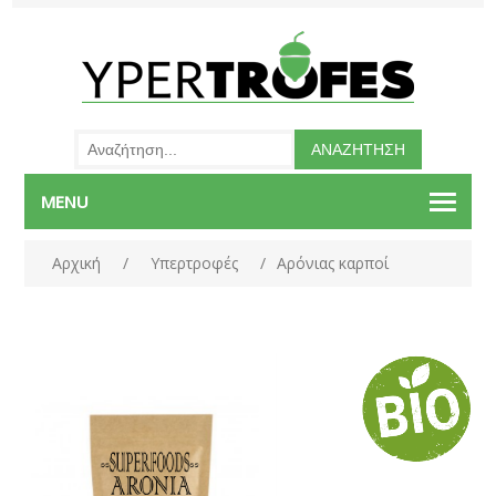
MENU
Αρχική
/
Υπερτροφές
/
Αρόνιας καρποί