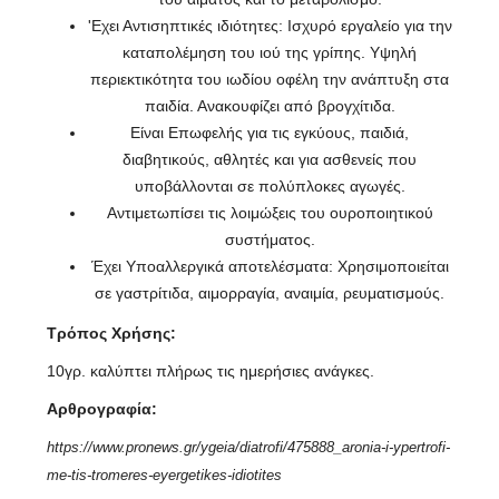
'Εχει Αντισηπτικές ιδιότητες: Ισχυρό εργαλείο για την
καταπολέμηση του ιού της γρίπης. Υψηλή
περιεκτικότητα του ιωδίου οφέλη την ανάπτυξη στα
παιδία. Ανακουφίζει από βρογχίτιδα.
Είναι Επωφελής για τις εγκύους, παιδιά,
διαβητικούς, αθλητές και για ασθενείς που
υποβάλλονται σε πολύπλοκες αγωγές.
Αντιμετωπίσει τις λοιμώξεις του ουροποιητικού
συστήματος.
Έχει Υποαλλεργικά αποτελέσματα: Χρησιμοποιείται
σε γαστρίτιδα, αιμορραγία, αναιμία, ρευματισμούς.
Τρόπος Χρήσης:
10γρ. καλύπτει πλήρως τις ημερήσιες ανάγκες.
Αρθρογραφία:
https://www.pronews.gr/ygeia/diatrofi/475888_aronia-i-ypertrofi-
me-tis-tromeres-eyergetikes-idiotites