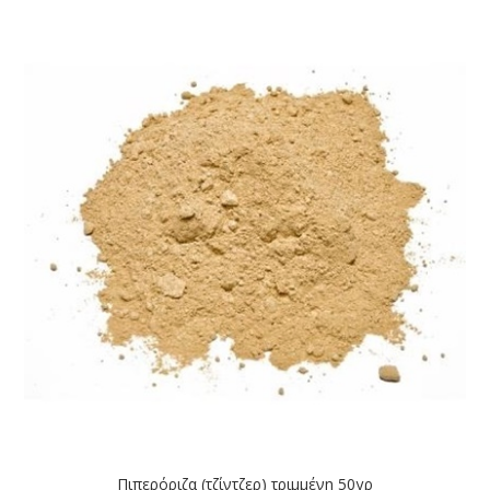
Πιπερόριζα (τζίντζερ) τριμμένη 50γρ