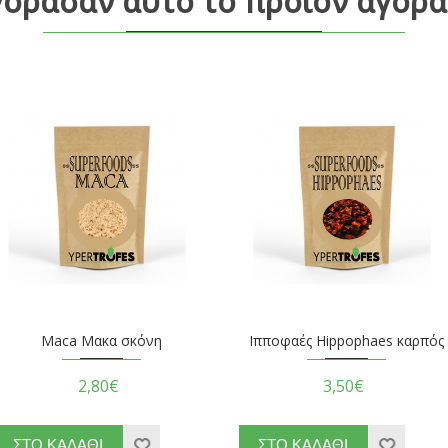
γόρασαν αυτό το προϊόν αγορά
Maca Μακα σκόνη
Ιπποφαές Hippophaes καρπός
2,80€
3,50€