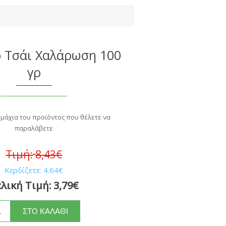
ό Τσάι Χαλάρωση 100
γρ
εμάχια του προϊόντος που θέλετε να
παραλάβετε
Τιμή:
8,43€
Κερδίζετε:
4.64€
λική Τιμή:
3,79€