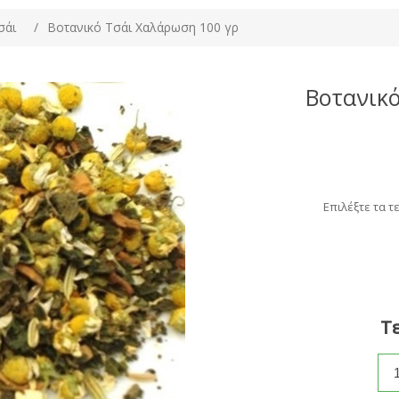
σάι
/
Βοτανικό Τσάι Χαλάρωση 100 γρ
Βοτανικ
Επιλέξτε τα τ
Τε