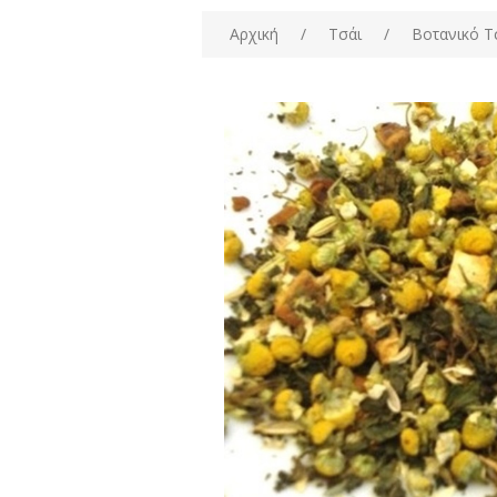
Αρχική
/
Τσάι
/
Βοτανικό Τ