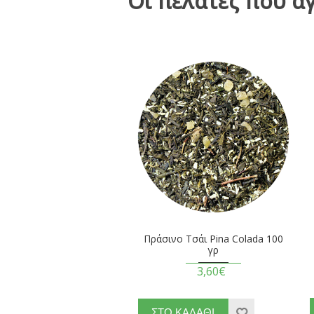
Οι πελάτες που α
Πράσινο Τσάι Pina Colada 100
γρ
3,60€