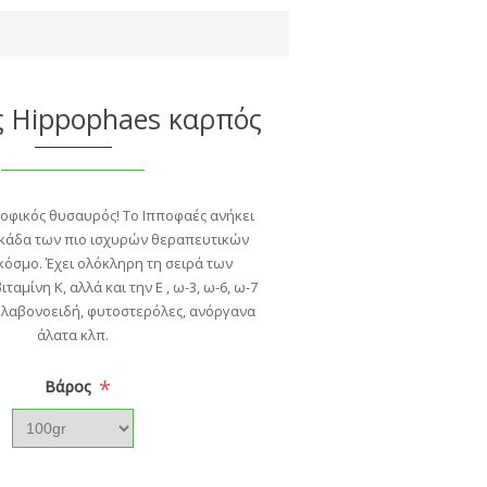
ς Hippophaes καρπός
ροφικός θυσαυρός! Το Ιπποφαές ανήκει
κάδα των πιο ισχυρών θεραπευτικών
κόσμο. Έχει ολόκληρη τη σειρά των
ιταμίνη Κ, αλλά και την Ε , ω-3, ω-6, ω-7
 φλαβονοειδή, φυτοστερόλες, ανόργανα
άλατα κλπ.
*
Bάρος