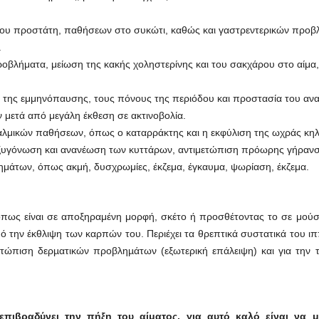
ου προστάτη, παθήσεων στο συκώτι, καθώς και γαστρεντερικών προβλ
.
οβλήματα, μείωση της κακής χοληστερίνης και του σακχάρου στο αίμα,
της εμμηνόπαυσης, τους πόνους της περιόδου και προστασία του αν
μετά από μεγάλη έκθεση σε ακτινοβολία.
λμικών παθήσεων, όπως ο καταρράκτης και η εκφύλιση της ωχράς κηλ
ξυγόνωση και ανανέωση των κυττάρων, αντιμετώπιση πρόωρης γήρανσ
μάτων, όπως ακμή, δυσχρωμίες, έκζεμα, έγκαυμα, ψωρίαση, έκζεμα.
πως είναι σε αποξηραμένη μορφή, σκέτο ή προσθέτοντας το σε μούσλ
ό την έκθλιψη των καρπών του. Περιέχει τα θρεπτικά συστατικά του ι
µετώπιση δερµατικών προβληµάτων (εξωτερική επάλειψη) και για την
επιβραδύνει την πήξη του αίματος, για αυτό καλό είναι να μ