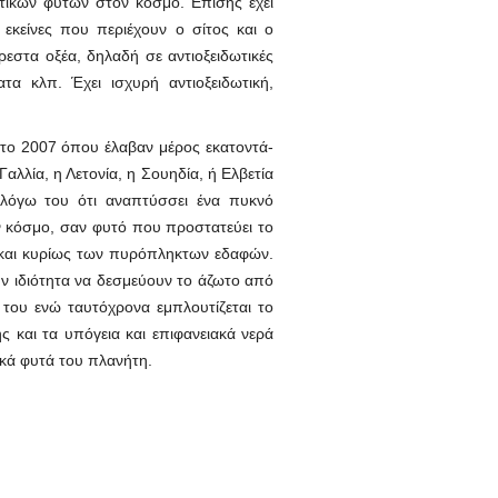
τικών φυτών στον κόσμο. Επίσης έχει
 εκείνες που περιέχουν ο σίτος και ο
ρεστα οξέα, δηλαδή σε αντιοξειδωτικές
τα κλπ. Έχει ισχυρή αντιοξειδωτική,
ά το 2007 όπου έλαβαν μέρος εκατοντά-
αλλία, η Λετονία, η Σουηδία, ή Ελβετία
 λόγω του ότι αναπτύσσει ένα πυκνό
ν κόσμο, σαν φυτό που προστατεύει το
 και κυρίως των πυρόπληκτων εδαφών.
ην ιδιότητα να δεσμεύουν το άζωτο από
 του ενώ ταυτόχρονα εμπλουτίζεται το
 και τα υπόγεια και επιφανειακά νερά
ικά φυτά του πλανήτη.