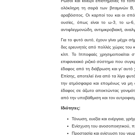
Ρώσοι και κινέζοι επιστήμονες το τ
ολόκληρη τη σειρά των βιταμινών Β, 
αραβόσιτος. Οι καρποί του και οι σπό
ουσίες, όπως είναι το ω-3, το ω-6,
αντιφλεγμονώδη, αντιμικροβιακή, αναλ
Για το φυτό αυτό, έχουν γίνει μέχρι 
δες ερευνητές από πολλές χώρες του κό
κλπ. Το Ιπποφαές χρησιμοποιείται 
επιφανειακό ριζικό σύστημα που συγκ
έδαφος από τη διάβρωση και γι’ αυτ
Επίσης, αποτελεί ένα από τα λίγα φυτ
την ατμόσφαιρα και επομένως να μη α
έδαφος σε άζωτο αποκτώντας γονιμότη
από την υποβάθμιση και τον ευτροφισμό
Ιδιότητες:
Τόνωση, ευεξία και ενέργεια, γ
Ενίσχυση του ανοσοποιητικού, π
Προστασία και ενίσχυση του νευ