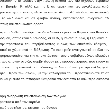
οποθετούν το Ιπποφαές στην πρώτη δεκάδα των πιο ισχυρών θεραπευ
τη βιταμίνη Κ, αλλά και την Ε σε περιεκτικότητες μεγαλύτερες από
ροι του έχουν επίσης έλαια τα οποία είναι πολύ πλούσια σε πολυακό
 το ω-7 αλλά και σε φλαβο- νοειδή, φυτοστερόλες, ανόργανα άλα
γητική και επουλωτική δράση.
σήμερα 5 διεθνή συνέδρια, το δε τελευταίο έγινε στο Κεμπέκ του Καναδ
σμου, όπως είναι ο Καναδάς, οι ΗΠΑ, η Ρωσία, η Κίνα, η Γερμανία, η Γ
στην προστασία του περιβάλλοντος κυρίως των επικλινών εδαφών,
ρατεί το χώμα από τη διάβρωση. Το ιπποφαές είναι γνωστό σε όλο το
ό χρησιμοποιείται για την αποκατάσταση των υποβαθμισμένων εδαφών
ά των οποίων οι ρίζες συμβι- ώνουν με μικροοργανισμούς που έχουν τ
παιτείται η κατανάλωση αζωτούχων λιπασμάτων για την καλλιέργειά
τα. Πέραν των άλλων, με την καλλιέργειά του, προστατεύονται επίσης
 και γι’ αυτό το ιπποφαές θεωρείται σαν ένα από τα καλύτερα οικολογ
ρήγορη ανάρρωση και επούλωση των πληγών.
ροστασία από τον καρκίνο.
ρικού συστήματος, μείωση του άγχους.