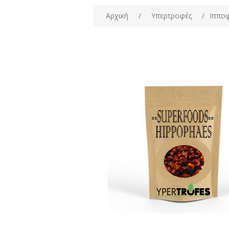
Αρχική
/
Υπερτροφές
/
Ιπποφ