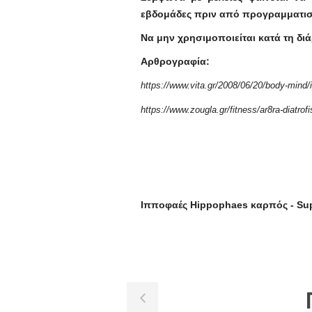
εβδομάδες πριν από προγραμματισ
Να μην χρησιμοποιείται κατά τη δι
Αρθρογραφία:
https://www.vita.gr/2008/06/20/body-mind
https://www.zougla.gr/fitness/ar8ra-diatrofis
Ιπποφαές Hippophaes καρπός - Sup