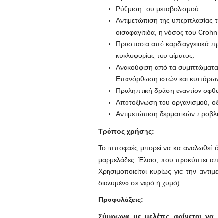
Ρύθμιση του μεταβολισμού.
Αντιμετώπιση της υπερπλασίας τ
οισοφαγίτιδα, η νόσος του Crohn
Προστασία από καρδιαγγειακά πρ
κυκλοφορίας του αίματος.
Ανακούφιση από τα συμπτώματα 
Επανόρθωση ιστών και κυττάρων 
Προληπτική δράση εναντίον οφθα
Αποτοξίνωση του οργανισμού, ο
Αντιμετώπιση δερματικών προβλη
Τρόπος χρήσης:
Το ιπποφαές μπορεί να καταναλωθεί ό
μαρμελάδες. Έλαιο, που προκύπτει απ
Χρησιµοποιείται κυρίως για την αντι
διαλυµένο σε νερό ή χυµό).
Προφυλάξεις:
Σύμφωνα με μελέτες φαίνεται να 