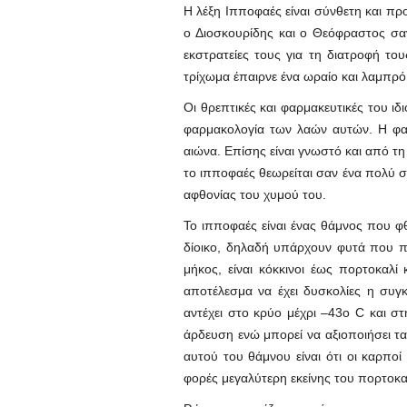
Η λέξη Ιπποφαές είναι σύνθετη και πρ
ο Διοσκουρίδης και ο Θεόφραστος σαν
εκστρατείες τους για τη διατροφή το
τρίχωμα έπαιρνε ένα ωραίο και λαμπρ
Οι θρεπτικές και φαρμακευτικές του ιδ
φαρμακολογία των λαών αυτών. Η φαρμ
αιώνα. Επίσης είναι γνωστό και από τ
το ιπποφαές θεωρείται σαν ένα πολύ σ
αφθονίας του χυμού του.
Το ιπποφαές είναι ένας θάμνος που φθ
δίοικο, δηλαδή υπάρχουν φυτά που πα
μήκος, είναι κόκκινοι έως πορτοκαλ
αποτέλεσμα να έχει δυσκολίες η συγ
αντέχει στο κρύο μέχρι –43ο C και στ
άρδευση ενώ μπορεί να αξιοποιήσει τ
αυτού του θάμνου είναι ότι οι καρποί
φορές μεγαλύτερη εκείνης του πορτοκαλ