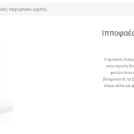
αές Hippophaes καρπός
Ιπποφαέ
Ο φυσικός διατ
στην πρώτη δε
φυτών στον 
βιταμινών Β, τη β
έλαια αλλά και