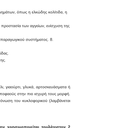
ημάτων, όπως η ελκώδης κολίτιδα, η
 προστασία των αγγείων, ενίσχυση της
απαραγωγικού συστήματος. 8.
ίδας.
ης.
ι, γιαούρτι, γλυκά, αρτοσκευάσματα ή
πποφαούς στην πιο ισχυρή τους µορφή.
 τόνωση του κυκλοφορικού (λαµβάνεται
ην χρησιμοποιείται τουλάχιστον 2