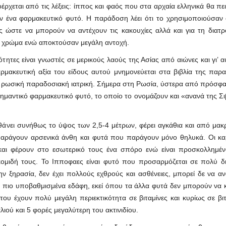
οέρχεται από τις λέξεις: ίππος και φαός που στα αρχαία ελληνικά θα π
 ένα φαρμακευτικό φυτό. Η παράδοση λέει ότι το χρησιμοποιούσαν 
υς ώστε να μπορούν να αντέχουν τις κακουχίες αλλά και για τη δι
ό χρώμα ενώ αποκτούσαν μεγάλη αντοχή.
ιότητες είναι γνωστές σε μερικούς λαούς της Ασίας από αιώνες και γι’
ακευτική αξία του είδους αυτού μνημονεύεται στα βιβλία της παραδ
η ρωσική παραδοσιακή ιατρική. Σήμερα στη Ρωσία, ύστερα από πρόσφατ
ημαντικό φαρμακευτικό φυτό, το οποίο το ονομάζουν και «ανανά της Σι
άνει συνήθως το ύψος των 2,5-4 μέτρων, φέρει αγκάθια και από μακριά
ράγουν αρσενικά άνθη και φυτά που παράγουν μόνο θηλυκά. Οι καρπ
ί και φέρουν στο εσωτερικό τους ένα σπόρο ενώ είναι προσκολλημέ
κομιδή τους. Το Ιπποφαες είναι φυτό που προσαρμόζεται σε πολύ δι
ην ξηρασία, δεν έχει πολλούς εχθρούς και ασθένειες, μπορεί δε να α
α πιο υποβαθμισμένα εδάφη, εκεί όπου τα άλλα φυτά δεν μπορούν να 
 του έχουν πολύ μεγάλη περιεκτικότητα σε βιταμίνες και κυρίως σε βιτ
ιού και 5 φορές μεγαλύτερη του ακτινιδίου.