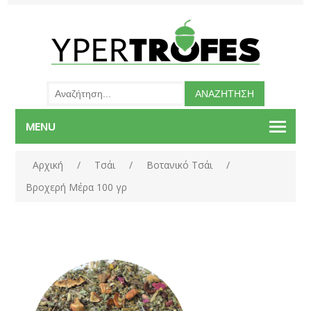
MENU
Αρχική
/
Τσάι
/
Βοτανικό Τσάι
/
Βροχερή Μέρα 100 γρ