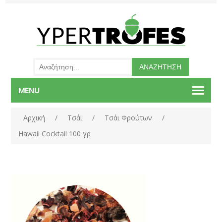
MENU
Αρχική
/
Τσάι
/
Τσάι Φρούτων
/
Hawaii Cocktail 100 γρ