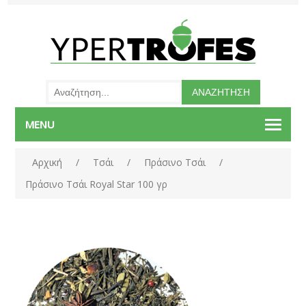
MENU
Αρχική
/
Τσάι
/
Πράσινο Τσάι
/
Πράσινο Τσάι Royal Star 100 γρ