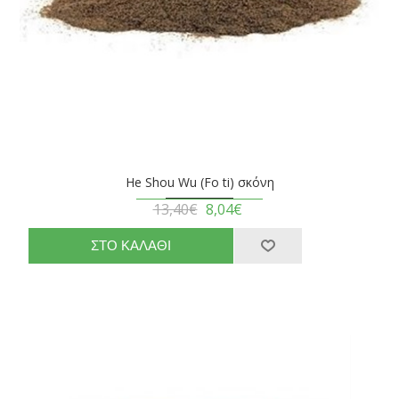
He Shou Wu (Fo ti) σκόνη
13,40€
8,04€