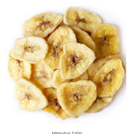
Μπανάνα Τσίπς