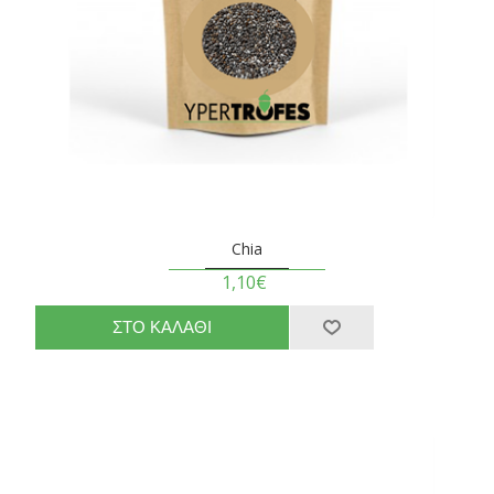
Chia
1,10€