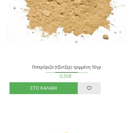
Πιπερόριζα (τζίντζερ) τριμμένη 50γρ
0,55€