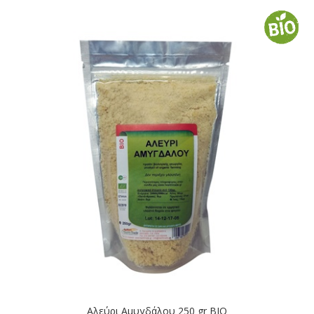
Αλεύρι Αμυγδάλου 250 gr BIO