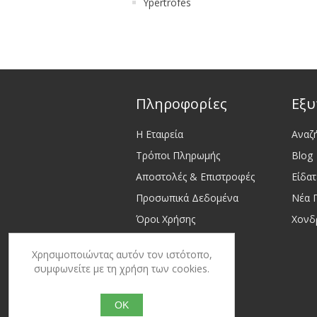
Ypertrofes
Πληροφορίες
Εξυ
Η Εταιρεία
Αναζ
Τρόποι Πληρωμής
Blog
Αποστολές & Επιστροφές
Είδα
Προσωπικά Δεδομένα
Νέα 
Όροι Χρήσης
Χονδ
Επικοινωνία
Χρησιμοποιώντας αυτόν τον ιστότοπο,
Sitemap
συμφωνείτε με τη χρήση των cookies.
OK