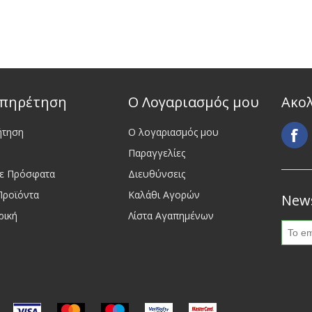
πηρέτηση
Ο Λογαριασμός μου
Ακο
ήτηση
Ο λογαριασμός μου
Παραγγελίες
τε Πρόσφατα
Διευθύνσεις
Προϊόντα
Καλάθι Αγορών
News
ρική
Λίστα Αγαπημένων