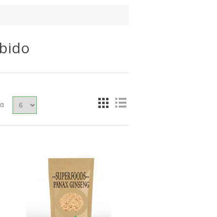
ibido
δα