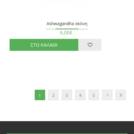
Ashwagandha σκόνη
6,00€
1
2
3
4
5