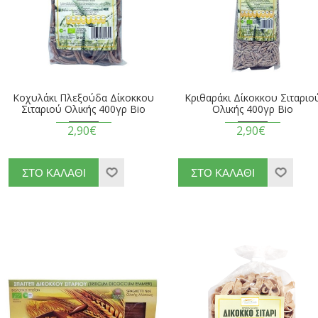
Κοχυλάκι Πλεξούδα Δίκοκκου
Κριθαράκι Δίκοκκου Σιταριο
Σιταριού Ολικής 400γρ Βio
Ολικής 400γρ Βio
2,90€
2,90€